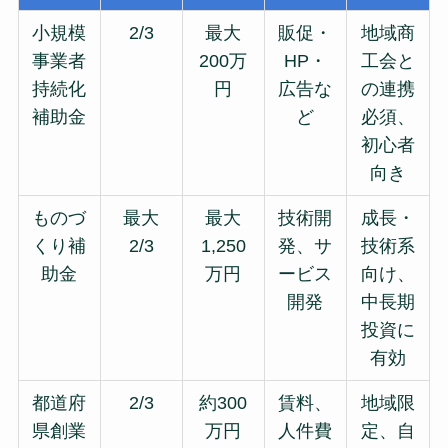
小規模
2/3
最大
販促・
地域商
事業者
200万
HP・
工会と
持続化
円
広告な
の連携
補助金
ど
必須、
初心者
向き
ものづ
最大
最大
技術開
成長・
くり補
2/3
1,250
発、サ
技術系
助金
万円
ービス
向け、
開発
中長期
投資に
有効
都道府
2/3
約300
賃料、
地域限
県創業
万円
人件費
定、自