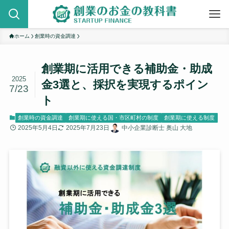
ホーム
創業時の資金調達
創業期に活用できる補助金・助成
2025
金3選と、採択を実現するポイン
7/23
ト
創業時の資金調達
創業期に使える国・市区町村の制度
創業期に使える制度
2025年5月4日
2025年7月23日
中小企業診断士 奥山 大地